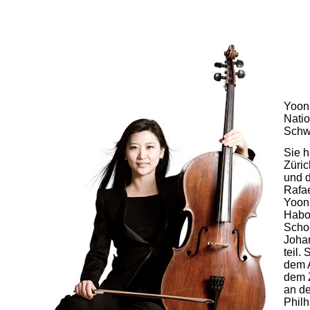
Yoon
Natio
Schw
Sie h
Züri
und 
Rafa
Yoon
Habor
Schoe
Johan
teil.
dem 
dem 
an de
Phil