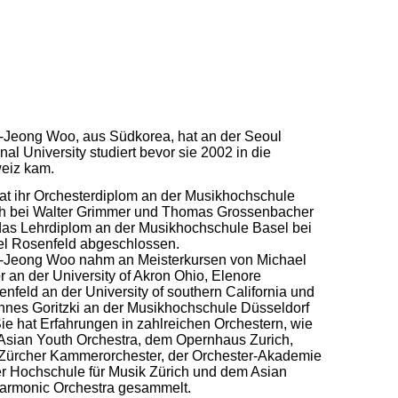
-Jeong Woo, aus Südkorea, hat an der Seoul
nal University studiert bevor sie 2002 in die
eiz kam.
at ihr Orchesterdiplom an der Musikhochschule
ch bei Walter Grimmer und Thomas Grossenbacher
das Lehrdiplom an der Musikhochschule Basel bei
el Rosenfeld abgeschlossen.
-Jeong Woo nahm an Meisterkursen von Michael
 an der University of Akron Ohio, Elenore
nfeld an der University of southern California und
nes Goritzki an der Musikhochschule Düsseldorf
 Sie hat Erfahrungen in zahlreichen Orchestern, wie
Asian Youth Orchestra, dem Opernhaus Zurich,
Zürcher Kammerorchester, der Orchester-Akademie
r Hochschule für Musik Zürich und dem Asian
harmonic Orchestra gesammelt.