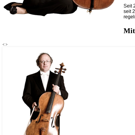
Seit 
seit
regel
Mit
<
>